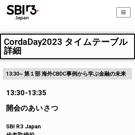
コ
ン
テ
CordaDay2023 タイムテーブル
ン
詳細
ツ
へ
ス
13:30~ 第１部 海外CBDC事例から学ぶ金融の未来
キ
ッ
13:30-13:35
プ
開会のあいさつ
SBI R3 Japan