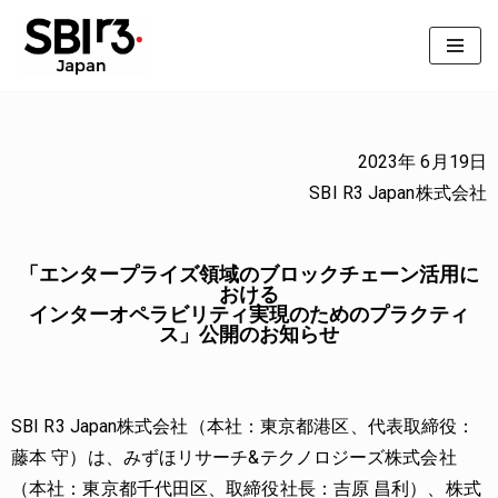
コ
ン
テ
ン
2023年 6月19日
ツ
SBI R3 Japan株式会社
へ
ス
「エンタープライズ領域のブロックチェーン活用に
キ
おける
インターオペラビリティ実現のためのプラクティ
ッ
ス」公開のお知らせ
プ
SBI R3 Japan株式会社（本社：東京都港区、代表取締役：
藤本 守）は、みずほリサーチ&テクノロジーズ株式会社
（本社：東京都千代田区、取締役社長：吉原 昌利）、株式